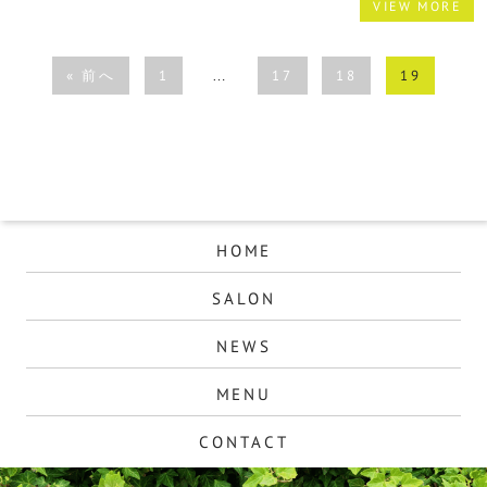
VIEW MORE
« 前へ
1
…
17
18
19
HOME
SALON
NEWS
MENU
CONTACT