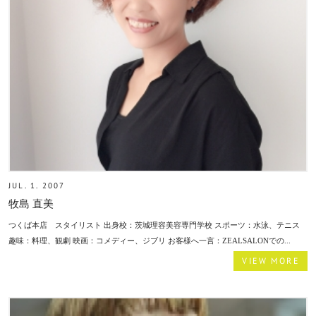
JUL. 1. 2007
牧島 直美
つくば本店 スタイリスト 出身校：茨城理容美容専門学校 スポーツ：水泳、テニス
趣味：料理、観劇 映画：コメディー、ジブリ お客様へ一言：ZEALSALONでの...
VIEW MORE