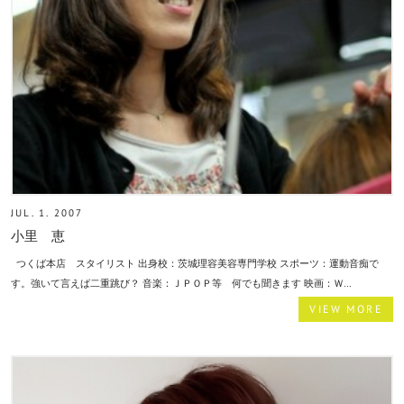
JUL. 1. 2007
小里 恵
つくば本店 スタイリスト 出身校：茨城理容美容専門学校 スポーツ：運動音痴で
す。強いて言えば二重跳び？ 音楽：ＪＰＯＰ等 何でも聞きます 映画：Ｗ...
VIEW MORE