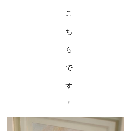
こ
ち
ら
で
す
！