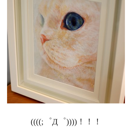
((((;゜Д゜))))！！！