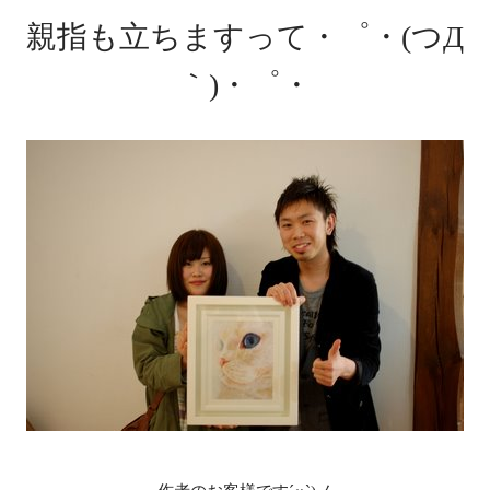
親指も立ちますって・゜・(つД
｀)・゜・