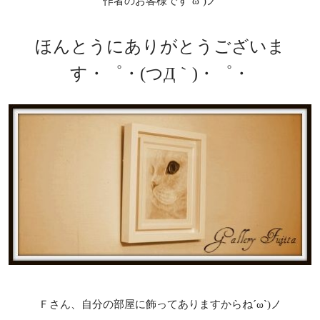
作者のお客様です´ω`)ノ
ほんとうにありがとうございま
す・゜・(つД｀)・゜・
Ｆさん、自分の部屋に飾ってありますからね´ω`)ノ