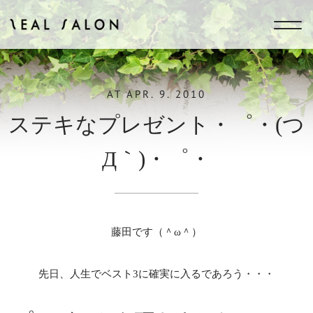
ZEAL SALON
AT
APR. 9. 2010
ステキなプレゼント・゜・(つ
Д｀)・゜・
藤田です（＾ω＾）
先日、人生でベスト3に確実に入るであろう・・・